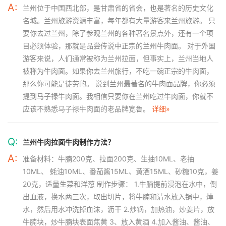
A:
兰州位于中国西北部，是甘肃省的省会，也是著名的历史文化
名城。兰州旅游资源丰富，每年都有大量游客来兰州旅游。 只
要你去过兰州，除了参观兰州的各种著名景点外，还有一个项
目必须体验，那就是品尝传说中正宗的兰州牛肉面。 对于外国
游客来说，人们通常被称为兰州拉面，但事实上，兰州当地人
被称为牛肉面。如果你去兰州旅行，不吃一碗正宗的牛肉面，
那么你可能是徒劳的。 说到兰州最著名的牛肉面品牌，你必须
提到马子禄牛肉面。我相信只要你在兰州吃过牛肉面，你就不
应该不熟悉马子禄牛肉面的老品牌宽鲁。
详细»
Q:
兰州牛肉拉面牛肉制作方法？
A:
准备材料：牛腩200克、拉面200克、生抽10ML、老抽
10ML、 蚝油10ML、番茄酱15ML、黄酒15ML、砂糖10克，姜
20克，适量生菜和洋葱 制作步骤： 1.牛腩提前浸泡在水中，倒
出血液，换水两三次，取出切片，将牛腩和清水放入锅中，焯
水，然后用水冲洗掉血沫，沥干 2.炒锅，加热油，炒姜片，放
牛腩块，炒牛腩块表面焦黄 3、放入黄酒 4.加入酱油、酱油、