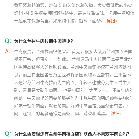
番茄酱和蚝油酱，炒匀 5.加入沸水和砂糖，大火煮沸后转小火
炖1小时 6.牛腩要炖得软烂适中，最后放盐调味。 7.炖牛腩和汤
一起放在保鲜盒里。如果炖牛腩，就放下面条。
详细»
Q:
为什么兰州牛肉拉面牛肉很少？
A:
牛肉很贵，兰州拉面很便宜。 首先，很多人认为兰州拉面全国
都不正宗，但事实并非如此。 兰州清汤牛肉拉面原本是西北地
区招待高级客人的风味食品。兰州牛肉面馆不仅在兰州随处可
见，而且在全国各省乃至世界许多国家和地区都有。兰州当地
人通常称兰州牛肉拉面为牛肉面。年轻人也被称为牛大或牛大
碗，意思是大碗牛肉面。 也是中国的十大面之一。 还有牛肉的
问题。牛肉面里的肉要加钱买吗？正规牛肉面店的顾客要想好
好吃一顿牛肉面，就要加肉。好的牛肉面馆比面条更有名。牛
肉面连锁店的套餐通常是面条、肉、蔬菜和鸡蛋。
详细»
Q:
为什么西安很少有兰州牛肉拉面店？陕西人不喜欢牛肉面吗？