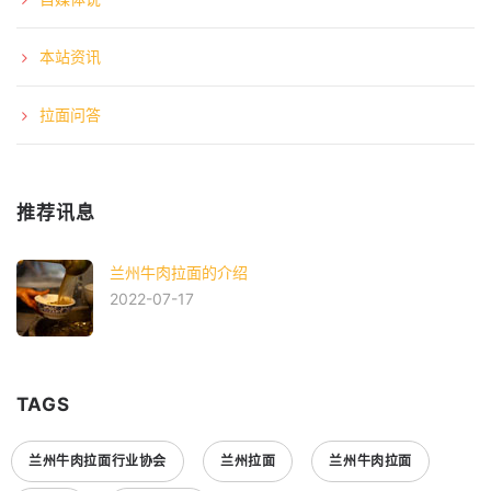
本站资讯
拉面问答
推荐讯息
兰州牛肉拉面的介绍
2022-07-17
TAGS
兰州牛肉拉面行业协会
兰州拉面
兰州牛肉拉面