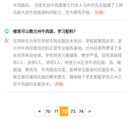
牛肉面店。 马家大叔牛肉面第七代传人马中杰先生隐藏了三种
马家大叔牛肉面调料的配方，至今密而不喧。
详细»
Q:
哪里可以教兰州牛肉面，学习配料？
A:
甘肃新东方烹饪学校牛肉拉面技术培训，学校是集团办学，是
兰州牛肉拉面培训的正规专业服务基地。兰州拉面界聘请了多
名技师亲自授课。学校师资力量雄厚，教学严谨。现有高级技
师2人，技师2人，讲师3人。传授兰州正宗牛肉拉面、汤、辣
椒油、煮肉汤、牛肉面店凉菜、各种常见面食的拉面技术。采
用无理论课纯实践的教学模式，确保每个学生都能学到兰州正
宗牛肉面的全套技术。
详细»
70
71
72
73
74