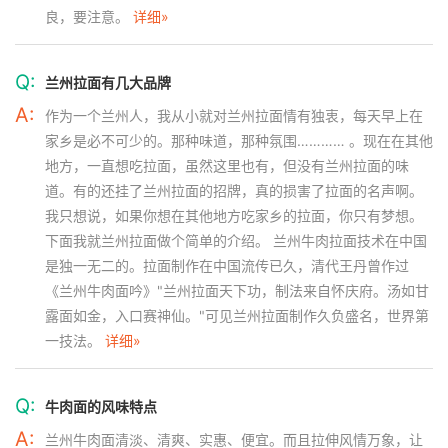
良，要注意。
详细»
Q:
兰州拉面有几大品牌
A:
作为一个兰州人，我从小就对兰州拉面情有独衷，每天早上在
家乡是必不可少的。那种味道，那种氛围………… 。现在在其他
地方，一直想吃拉面，虽然这里也有，但没有兰州拉面的味
道。有的还挂了兰州拉面的招牌，真的损害了拉面的名声啊。
我只想说，如果你想在其他地方吃家乡的拉面，你只有梦想。
下面我就兰州拉面做个简单的介绍。 兰州牛肉拉面技术在中国
是独一无二的。拉面制作在中国流传已久，清代王丹曾作过
《兰州牛肉面吟》"兰州拉面天下功，制法来自怀庆府。汤如甘
露面如金，入口赛神仙。"可见兰州拉面制作久负盛名，世界第
一技法。
详细»
Q:
牛肉面的风味特点
A:
兰州牛肉面清淡、清爽、实惠、便宜。而且拉伸风情万象，让