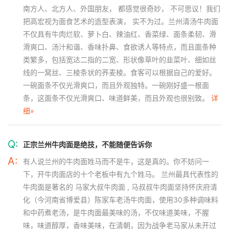
南方人、北方人、外国朋友， 都感觉很奇妙， 不可思议！我们
把高宏视为面食艺术的造型表演， 实不为过。兰州清汤牛肉面
不仅具有牛肉烂软、萝卜白、辣油红、香菜绿、面条柔韧、滑
滑爽口、汤汁和谐、香味扑鼻、食欲诱人等特点，而且面条种
类繁多，包括宽达二指的二宽、形状像草叶的韭菜叶、细如丝
线的一窝丝、三棱条状的荞麦棱。食客可以根据自己的爱好。
一碗面条不仅光滑爽口，而且外观独特。一碗刚好盛一根面
条，这面条不仅光滑爽口、味道鲜美，而且外观也很别致。
详
细»
Q:
正宗兰州牛肉面是绝技，不能随便告诉你
A:
有人说兰州的牛肉面姓马而不是牛，这是真的。你不妨问一
下，开牛肉面店的十个老板中有九个姓马。 兰州最具代表性的
牛肉面是著名的 马家大叔牛肉面 , 马叔叔牛肉面坚持怀庆府清
化（今河南省博爱县）陈家车老汤牛肉面，使用30多种调味料
和中药煮老汤，是牛肉面最美味的汤，不仅味道美味，不腥
味，味道醇厚，香味美味，在清朝，因为战争老马家从未开过