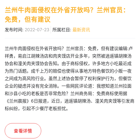
兰州牛肉面侵权在外省开放吗？兰州官员：
免费，但有建议
发布时间:
2022-07-23
所属栏目:
最新资讯
兰州牛肉面侵权在外省开放吗？兰州官员：免费，但有建议编辑:卢
祥勇，易启江胡辣汤店和肉夹馍店开业多年，突然被逍遥镇胡辣汤
协会和潼关肉夹馍协会告知。由于商标侵权，许多地方小吃最近成
为热门话题。成千上万的赔偿也使得从事地方特色餐饮的小贩一夜
之间成为高风险行业。虽然上述协会暂停了权利保护行为，但餐饮
企业的疑虑并没有完全消除。一些网民评论道：我想知道兰州拉面
和沙县小吃的老板是否非常危险？兰州商务局：免费商标使用据
《兰州晨报》6日报道，近日，逍遥镇胡辣汤、潼关肉夹馍等引发商
标纠纷，引起不少餐厅老板担忧。
查看详情