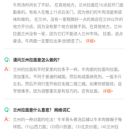
牛肉汤时间长了不好。 在其他地方，兰州拉面在10点前开门是
勤奋的。有些人在晚上11点后关门，因为他们的牛肉汤是用调
味料做的。 在兰州，没有一家稍微好一点的商店在兰州以外的
地方开分店，因为没有那个地方就做不到。在其他地方，兰州
拉面兰州没有一家，因为它们不能进入兰州市场。 拉面，说点
废话，牛肉面一定要拉出来(别想歪了)。
详细»
Q:
请问兰州拉面是怎么做的？
A:
兰州的拉面和平时家里的拉条不一样。牛肉面的拉面叫拉面。
添加蓬灰。不同于普通的碱面。然后和成面纳亮剂。一般半斤
左右。然后开洞行宽开始拉毛细二细三细。如果你想报班，自
学很难学。因为调整蓬灰是有技巧的。还有扯面。
详细»
Q:
兰州拉面是什么意思？ 网络词汇
A:
兰州的一种对面的吃法！牛羊骨头煮汤后辅以牛羊肉做帽子悔
祥腔。(1)山西刀面；(2)四川担面；(3)北京炒面；(4)兰州拉