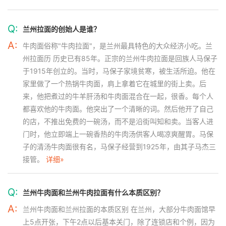
Q:
兰州拉面的创始人是谁？
A:
牛肉面俗称"牛肉拉面"，是兰州最具特色的大众经济小吃。兰
州拉面历 历史已有85年。正宗的兰州牛肉拉面是回族人马保子
于1915年创立的。当时，马保子家境贫寒，被生活所迫。他在
家里做了一个热锅牛肉面，肩上拿着它在城里的街上卖。后
来，他把煮过的牛羊肝汤和牛肉面混合在一起，很香。每个人
都喜欢他的牛肉面。他突出了一个清晰的词。然后他开了自己
的店，不推出免费的一碗汤，而不是沿街叫知和卖。当客人进
门时，他立即端上一碗香热的牛肉汤供客人喝凉爽醒胃。马保
子的清汤牛肉面很有名，马保子经营到1925年，由其子马杰三
接管。
详细»
Q:
兰州牛肉面和兰州牛肉拉面有什么本质区别？
A:
兰州牛肉面和兰州拉面的本质区别 在兰州，大部分牛肉面馆早
上5点开张，下午2点以后基本关门，除了连锁店和个例，因为