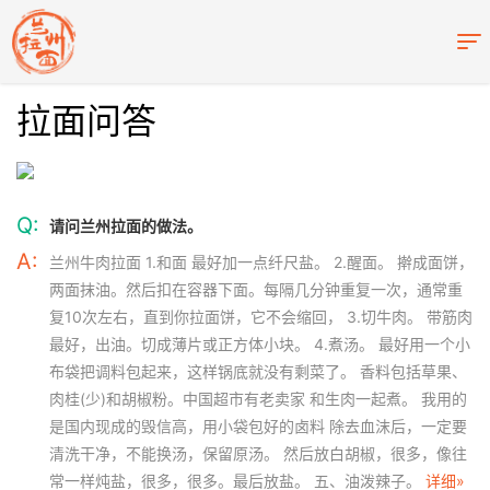
拉面问答
Q:
请问兰州拉面的做法。
A:
兰州牛肉拉面 1.和面 最好加一点纤尺盐。 2.醒面。 擀成面饼，
两面抹油。然后扣在容器下面。每隔几分钟重复一次，通常重
复10次左右，直到你拉面饼，它不会缩回， 3.切牛肉。 带筋肉
最好，出油。切成薄片或正方体小块。 4.煮汤。 最好用一个小
布袋把调料包起来，这样锅底就没有剩菜了。 香料包括草果、
肉桂(少)和胡椒粉。中国超市有老卖家 和生肉一起煮。 我用的
是国内现成的毁信高，用小袋包好的卤料 除去血沫后，一定要
清洗干净，不能换汤，保留原汤。 然后放白胡椒，很多，像往
常一样炖盐，很多，很多。最后放盐。 五、油泼辣子。
详细»