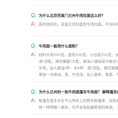
Q:
为什么北京西直门兰州牛肉拉面这么好？
A:
真的很好吃。这是正宗的蓝色牛肉拉面。不仅好
Q:
牛肉面一般用什么面粉？
A:
材料牛肉500克，面条500克，小白菜250克，
酒1汤匙，辣豆瓣酱1大匙，麻油少键纳逗许做法
牛肉，加入酱油1杯、水6杯、酒1汤匙、辣豆瓣
里放一点麻油、葱、牛肉汤，加入面条、青菜、
Q:
为什么兰州的一些牛肉面篷灰牛肉面？ 解释篷灰
A:
帐篷灰是生长在干山旱岭上的野生帐篷草，深秋
线一样伸展一窝丝，也不会有肌腱柔韧的味道。