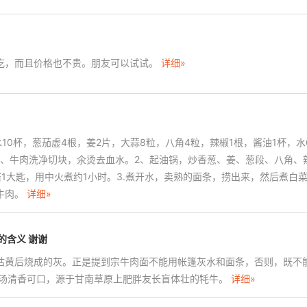
吃，而且价格也不贵。朋友可以试试。
详细»
水10杯，葱茄虚4根，姜2片，大蒜8粒，八角4粒，辣椒1根，酱油1杯，水
1、牛肉洗净切块，氽烫去血水。2、起油锅，炒香葱、姜、葱段、八角、
酱1大匙，用中火煮约1小时。3.煮开水，卖熟的面条，捞出来，然后煮白
牛肉。
详细»
的含义 谢谢
枯黄后烧成的灰。正是提到宗牛肉面不能用帐篷灰水和面条，否则，既不
 汤清香可口，源于甘南草原上肥胖友长盲体壮的牦牛。
详细»