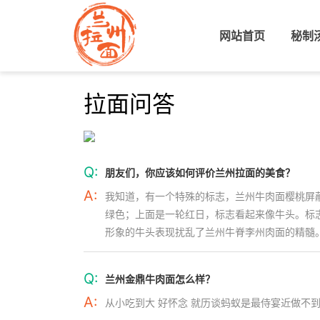
网站首页
(current)
秘制
拉面问答
Q:
朋友们，你应该如何评价兰州拉面的美食？
A:
我知道，有一个特殊的标志，兰州牛肉面樱桃屏
绿色；上面是一轮红日，标志看起来像牛头。标
形象的牛头表现扰乱了兰州牛脊李州肉面的精髓
Q:
兰州金鼎牛肉面怎么样？
A:
从小吃到大 好怀念 就历谈蚂蚁是最侍宴近做不