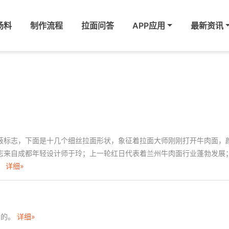
汤料
制作流程
拉面问答
APP应用
最新资讯
蔽标志，下面是十几个细丝拉面形状，象征着拉面大师刚刚打开牛肉面，
志来自成都年轻设计师于玲；上一轮红日代表着兰州牛肉面行业蓬勃发展
。
详细»
到的。
详细»