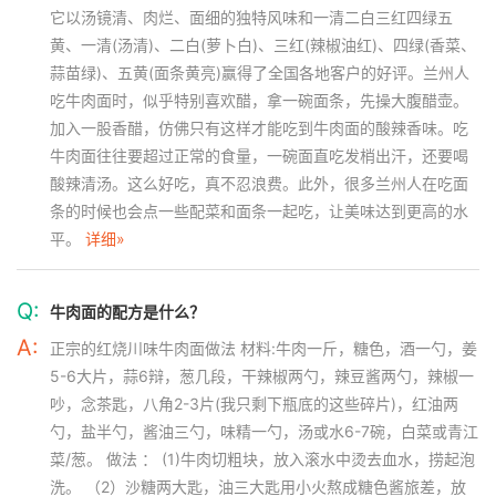
它以汤镜清、肉烂、面细的独特风味和一清二白三红四绿五
黄、一清(汤清)、二白(萝卜白)、三红(辣椒油红)、四绿(香菜、
蒜苗绿)、五黄(面条黄亮)赢得了全国各地客户的好评。兰州人
吃牛肉面时，似乎特别喜欢醋，拿一碗面条，先操大腹醋壶。
加入一股香醋，仿佛只有这样才能吃到牛肉面的酸辣香味。吃
牛肉面往往要超过正常的食量，一碗面直吃发梢出汗，还要喝
酸辣清汤。这么好吃，真不忍浪费。此外，很多兰州人在吃面
条的时候也会点一些配菜和面条一起吃，让美味达到更高的水
平。
详细»
Q:
牛肉面的配方是什么？
A:
正宗的红烧川味牛肉面做法 材料:牛肉一斤，糖色，酒一勺，姜
5-6大片，蒜6辩，葱几段，干辣椒两勺，辣豆酱两勺，辣椒一
吵，念茶匙，八角2-3片(我只剩下瓶底的这些碎片)，红油两
勺，盐半勺，酱油三勺，味精一勺，汤或水6-7碗，白菜或青江
菜/葱。 做法 ： (1)牛肉切粗块，放入滚水中烫去血水，捞起泡
洗。 （2）沙糖两大匙，油三大匙用小火熬成糖色酱旅差，放