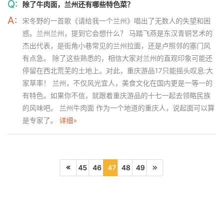
Q:
除了牛肉面，兰州还有哪些特色菜？
A:
宋冬野的一首歌《请给我一个兰州》唱出了无数人的失望和困
惑。兰州兰州，提到它会想什么？ 马踏飞燕是东汉青铜艺术的
杰出代表，是街角小巷常见的兰州拉面，还是卢照邻的塞门风
有点急。 除了这些熟悉的，相信大家对兰州的直观印象可能还
停留在西北荒芜的土地上。对此，重庆游品17只能摇头叹息:大
家草率！ 兰州，不仅风光宜人，美食文化在国内更是一等一的
有特色。如果你不信，就跟着重庆游品的十七一起去领略民族
的风味吧。 兰州牛肉面 作为一个地道的重庆人，说起面可以算
是专家了。
详细»
45
46
47
48
49