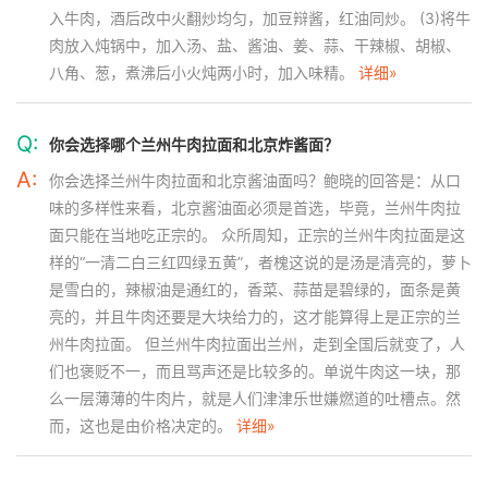
入牛肉，酒后改中火翻炒均匀，加豆辩酱，红油同炒。 (3)将牛
肉放入炖锅中，加入汤、盐、酱油、姜、蒜、干辣椒、胡椒、
八角、葱，煮沸后小火炖两小时，加入味精。
详细»
Q:
你会选择哪个兰州牛肉拉面和北京炸酱面？
A:
你会选择兰州牛肉拉面和北京酱油面吗？鲍晓的回答是：从口
味的多样性来看，北京酱油面必须是首选，毕竟，兰州牛肉拉
面只能在当地吃正宗的。 众所周知，正宗的兰州牛肉拉面是这
样的“一清二白三红四绿五黄”，者槐这说的是汤是清亮的，萝卜
是雪白的，辣椒油是通红的，香菜、蒜苗是碧绿的，面条是黄
亮的，并且牛肉还要是大块给力的，这才能算得上是正宗的兰
州牛肉拉面。 但兰州牛肉拉面出兰州，走到全国后就变了，人
们也褒贬不一，而且骂声还是比较多的。单说牛肉这一块，那
么一层薄薄的牛肉片，就是人们津津乐世嫌燃道的吐槽点。然
而，这也是由价格决定的。
详细»