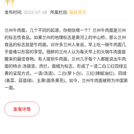
个？
发布时间:
2022-07-28
所属栏目:
最新资讯
兰州牛肉面，几个不同的起源，你相信哪一个？兰州牛肉面是兰州
的标志性食品。如果兰州的地理标志是黄河上的中山桥，那么兰州
食品的标志就是牛肉面。对许多兰州人来说，早上吃一碗牛肉面几
乎是难以形容的享受。宿醉的兰州人认为每天早上的头锅牛肉面是
醒来的最佳食物。有人提到牛肉面，兰州几乎每个人都能说出牛肉
面的特点:汤镜清，肉烂，面细为标志，形成了一清二白三红四绿五
黄的呈现方式，一清(汤清)、二白(萝卜白)、三红(辣椒油红)、四绿
(香菜、蒜苗绿)、五黄(面条黄亮)。如今，兰州牛肉面被称为中国第
一面。
查看详情