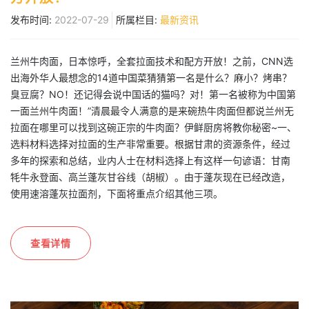
发布时间:
2022-07-29
所属栏目:
最新资讯
兰州牛肉面，日本惊呼，全套拉面技术和配方开放！之前，CNN选
出海外华人最想念的14道中国菜猜猜第一名是什么？麻小？烤串？
臭豆腐？NO！还记得会说中国话的猫吗？对！第一名被称为中国第
一面兰州牛肉面！”清晨最令人满意的是来碗热牛肉面但都说兰州无
拉面在哪里可以找到这碗正宗的牛肉面？伊鲜厨房将教你秘密~一、
选料材料选择对拉面的生产非常重要。根据甘肃的资源条件，经过
多年的探索和总结，业内人士在材料选择上有这样一句谚语：甘南
牦牛永登面、高兰蓬灰甘谷线（胡椒）。由于蓬灰现在已经改造，
使用速溶蓬灰拉面剂，下面将重点介绍其他三项。
查看详情