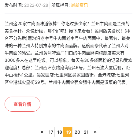
发布时间:
2022-07-28
所属栏目:
最新资讯
兰州这20家牛肉面味道很棒！你吃过多少家？兰州牛肉面是兰州的
美食标杆。众说纷纭，哪个好吃！接下来看看！民间版美食榜！(排
名不分先后)磨沟沿老字号牛肉面老字号牛肉面面中，最著名、最美
味的一种兰州人特别推崇的牛肉面品牌。这碗面条代表了兰州人对
牛肉面的感受。兰州黄河啤酒厂门口的牛肉面磨沟旗舰店每天有
3000多人在这里吃饭。可以想象，每天有30多袋面粉的记录和受欢
迎程度！总部：兰州西津东路磨沟沿46号，兰州石油大厦后侧，距
中山桥约1公里。吴家园店:七里河区吴家园西街。金港城店:七里河
区金港城火星街59号。兰州牛肉面金强金强牛肉面是汉菜的代表。
查看详情
17
18
19
20
21