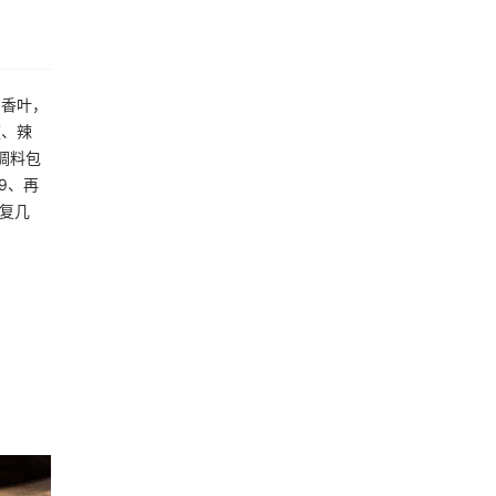
，香叶，
椒、辣
调料包
9、再
反复几