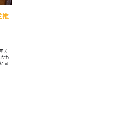
兰推
、市民
贫大计。
链产品