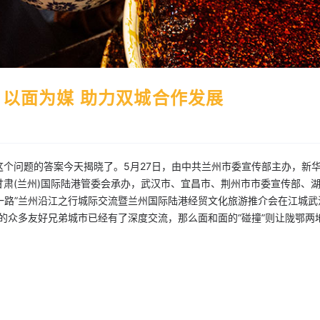
 以面为媒 助力双城合作发展
个问题的答案今天揭晓了。5月27日，由中共兰州市委宣传部主办，新
肃(兰州)国际陆港管委会承办，武汉市、宜昌市、荆州市市委宣传部、
带一路”兰州沿江之行城际交流暨兰州国际陆港经贸文化旅游推介会在江城武
湖北的众多友好兄弟城市已经有了深度交流，那么面和面的“碰撞”则让陇鄂两