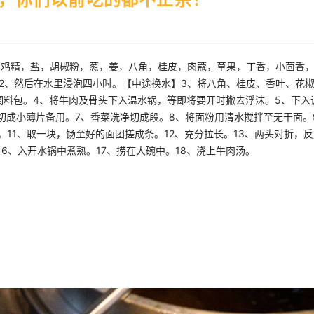
辅料：鸡精，盐，胡椒粉，葱，姜，八角，桂皮，肉蔻，草果，丁香，小茴香
2、然后在水里浸泡四小时。【中途换水】3、将八角、桂皮、香叶、花
调料包。4、将牛肉及骨头下入温水锅，等即将要开时撇去浮沫。5、下入
切成小薄片备用。7、香菜洗净切成段。8、将面粉用清水搅拌至无干面。
。11、取一块，饧至好的面团搓成条。12、充分拉长。13、两头对折，
16、入开水锅中煮熟。17、捞在大碗中。18、浇上牛肉汤。