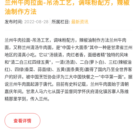
兰州牛肉拉面-吊汤工艺，调味粉配方，辣椒
油制作方法
发布时间:
2022-08-28
所属栏目:
最新资讯
兰州牛肉拉面-吊汤工艺，调味粉配方，辣椒油制作方法兰州牛肉
面，又称兰州清汤牛肉面，是"中国十大面条"其中一种是甘肃省兰州
地区的清真小吃。它以"汤镜清，肉烂者香，面细者精"独特的风味
和"清二白三红四绿五黄"，一清(汤清)、二白(萝卜白)、三红(辣椒油
红)、四绿(香菜、蒜苗绿)、五黄(面条黄亮)赢得了国内乃至全世界客
户的好评。被中国烹饪协会评为三大中国快餐之一"中华第一面"。据
说兰州牛肉面起源于唐代。目前有史料记载，兰州牛肉面始于清朝
嘉庆年间。甘肃人马六七从国子监督同学怀庆府清化镇苏寨人陈维
精那里学到，传入兰州。
查看详情