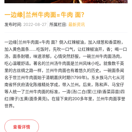
一边缘|兰州牛肉面=牛肉 面？
发布时间:
2022-08-27
所属栏目:
最新资讯
一边缘|兰州牛肉面=牛肉 面？倒入红辣椒油，加入绿葱和香菜粉，
加入黄色面条……吃饭时，先吹一口气，让红辣椒油开，香；喝一口
汤，面条耐嚼，味道浓郁，心情突然舒服，一碗兰州牛肉面汤肉，
吃心温暖舒适。著名的兰州汤牛肉面是兰州风味小吃。就像数千英
里的古丝绸之路一样，兰州牛肉面也有着悠久的历史。一碗面条闻
名于世兰州牛肉面始于清朝嘉庆时期(1799年)。东乡族马六七从河
南省怀庆府清化陈维精处学成，带入兰州。后来，陈和声、马宝仔
等人统一了兰州牛肉面的标准，一清(汤)二白(筐)三绿(香菜蒜苗)四
红(辣子)五黄(面条黄亮)。在接下来的200多年里，兰州牛肉面享誉
世界。
查看详情